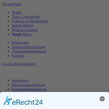
Home
Teak-Gartenmöbel
Outdoor-Geflechtmöbel
Indoor-Möbel
Wohnaccessoires
Menü
Menü
Impressum
Datenschutzerklärung
Nutzungsbedingungen
Kontakt
Cookie-Einstellungen
Impressum
Datenschutzerklärung
Nutzungsbedingungen
Kontakt
Cookie-Einstellungen